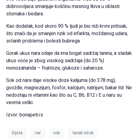
dobrovoljaca smanjuje količinu masnog tkiva u oblasti
stomaka i bedara.
Kao dodatak, kod skoro 90 % ljudi je bio niži krvni pritisak,
što znači da je smanjen rizik od infarkta, moždanog udara,
srčanih problema i bolesti bubrega.
Gorak ukus nara odaje da ima bogat sadržaj tanina, a sladak
ukus voće je zbog visokog sadržaja (do 20 %)
monozaharida – fruktoze, glukoze i saharoze.
Sok od nara daje visoke doze kalijuma (do 378 mg),
gvožđe, magnezijum, fosfor, kalcijum, natrijum, bakar itd. Ne
nedostaju ni vitamini kao što su C, B6, B12 i E u naru su
veoma veliki.
Izvor: bonapeti.rs
Dijeta
nar
sok
tanak struk