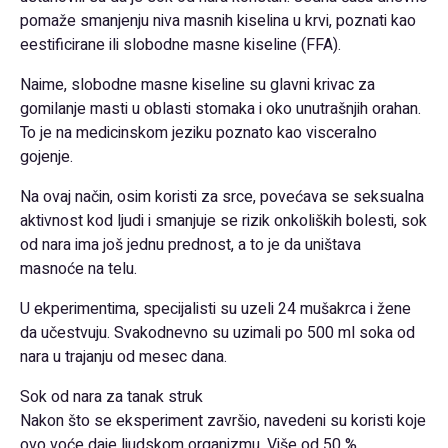
pomaže smanjenju niva masnih kiselina u krvi, poznati kao
eestificirane ili slobodne masne kiseline (FFA).
Naime, slobodne masne kiseline su glavni krivac za
gomilanje masti u oblasti stomaka i oko unutrašnjih orahan.
To je na medicinskom jeziku poznato kao visceralno
gojenje.
Na ovaj način, osim koristi za srce, povećava se seksualna
aktivnost kod ljudi i smanjuje se rizik onkoliških bolesti, sok
od nara ima još jednu prednost, a to je da uništava
masnoće na telu.
U ekperimentima, specijalisti su uzeli 24 mušakrca i žene
da učestvuju. Svakodnevno su uzimali po 500 ml soka od
nara u trajanju od mesec dana.
Sok od nara za tanak struk
Nakon što se eksperiment završio, navedeni su koristi koje
ovo voće daje ljudskom organizmu. Više od 50 %