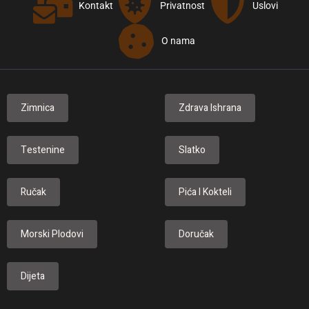
Kontakt
Privatnost
Uslovi
O nama
Zimnica
Zdrava Ishrana
Testenine
Slatko
Ručak
Pića I Kokteli
Morski Plodovi
Doručak
Dijeta