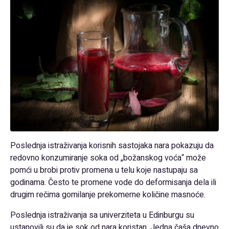
Poslednja istraživanja korisnih sastojaka nara pokazuju da
redovno konzumiranje soka od „božanskog voća“ može
pomći u brobi protiv promena u telu koje nastupaju sa
godinama. Često te promene vode do deformisanja dela ili
drugim rečima gomilanje prekomerne količine masnoće.
Poslednja istraživanja sa univerziteta u Edinburgu su
ustanovili su da je sok od nara koristan. Jedna čaša dnevno