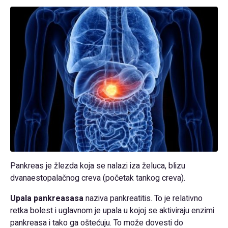
Pankreas je žlezda koja se nalazi iza želuca, blizu
dvanaestopalačnog creva (početak tankog creva).
Upala pankreasasa
naziva pankreatitis. To je relativno
retka bolest i uglavnom je upala u kojoj se aktiviraju enzimi
pankreasa i tako ga oštećuju. To može dovesti do