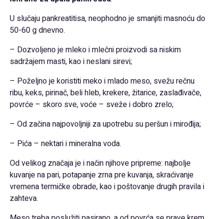
U slučaju pankreatitisa, neophodno je smanjiti masnoću do
50-60 g dnevno.
– Dozvoljeno je mleko i mlečni proizvodi sa niskim
sadržajem masti, kao i neslani sirevi;
– Poželjno je koristiti meko i mlado meso, svežu rečnu
ribu, keks, pirinač, beli hleb, krekere, žitarice, zaslađivače,
povrće – skoro sve, voće – sveže i dobro zrelo;
– Od začina najpovoljniji za upotrebu su peršun i mirođija;
– Pića – nektari i mineralna voda.
Od velikog značaja je i način njihove pripreme: najbolje
kuvanje na pari, potapanje zrna pre kuvanja, skraćivanje
vremena termičke obrade, kao i poštovanje drugih pravila i
zahteva.
Meso treba poslužiti pasirano, a od povrća se prave krem