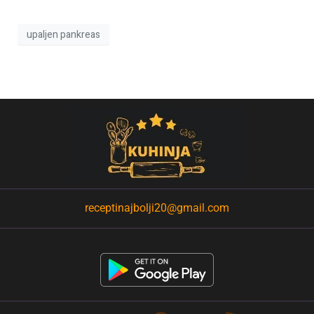
upaljen pankreas
receptinajbolji20@gmail.com