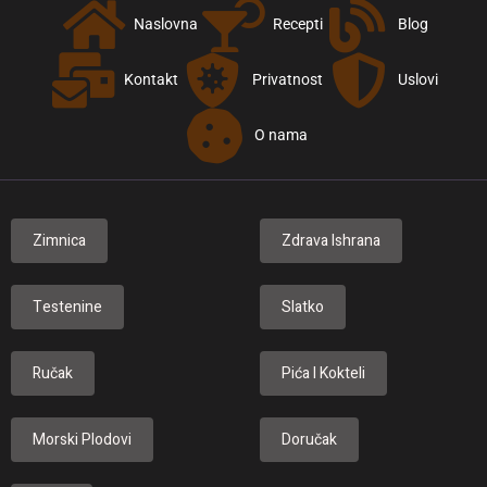
Naslovna
Recepti
Blog
Kontakt
Privatnost
Uslovi
O nama
Zimnica
Zdrava Ishrana
Testenine
Slatko
Ručak
Pića I Kokteli
Morski Plodovi
Doručak