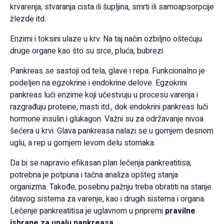
krvarenja, stvaranja cista ili šupljina, smrti ili samoapsorpcije
žlezde itd.
Enzimi i toksini ulaze u krv. Na taj način ozbiljno oštećuju
druge organe kao što su srce, pluća, bubrezi.
Pankreas se sastoji od tela, glave i repa. Funkcionalno je
podeljen na egzokrine i endokrine delove. Egzokrini
pankreas luči enzime koji učestvuju u procesu varenja i
razgrađuju proteine, masti itd., dok endokrini pankreas luči
hormone insulin i glukagon. Važni su za održavanje nivoa
šećera u krvi. Glava pankreasa nalazi se u gornjem desnom
uglu, a rep u gornjem levom delu stomaka.
Da bi se napravio efikasan plan lečenja pankreatitisa,
potrebna je potpuna i tačna analiza opšteg stanja
organizma. Takođe, posebnu pažnju treba obratiti na stanje
čitavog sistema za varenje, kao i drugih sistema i organa.
Lečenje pankreatitisa je uglavnom u pripremi
pravilne
ishrane za upalu pankreasa
.