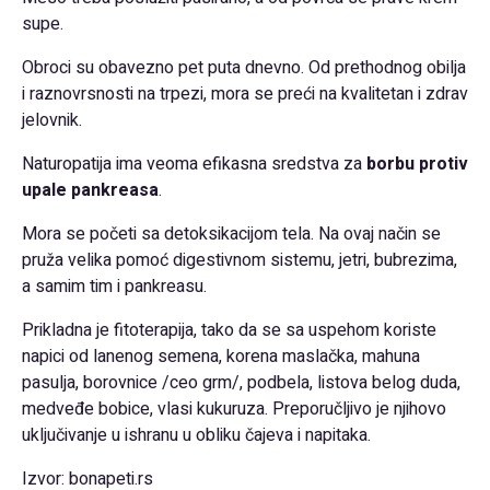
supe.
Obroci su obavezno pet puta dnevno. Od prethodnog obilja
i raznovrsnosti na trpezi, mora se preći na kvalitetan i zdrav
jelovnik.
Naturopatija ima veoma efikasna sredstva za
borbu protiv
upale pankreasa
.
Mora se početi sa detoksikacijom tela. Na ovaj način se
pruža velika pomoć digestivnom sistemu, jetri, bubrezima,
a samim tim i pankreasu.
Prikladna je fitoterapija, tako da se sa uspehom koriste
napici od lanenog semena, korena maslačka, mahuna
pasulja, borovnice /ceo grm/, podbela, listova belog duda,
medveđe bobice, vlasi kukuruza. Preporučljivo je njihovo
uključivanje u ishranu u obliku čajeva i napitaka.
Izvor: bonapeti.rs