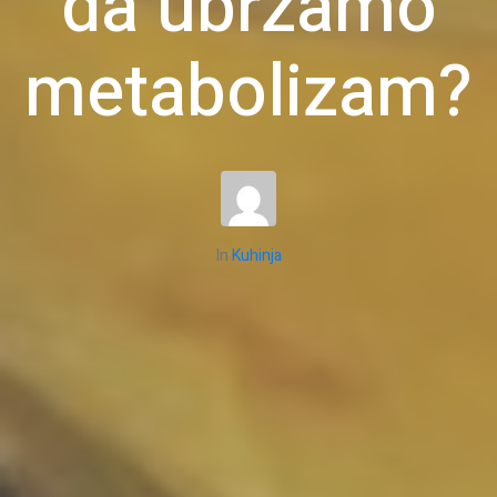
da ubrzamo
metabolizam?
In
Kuhinja