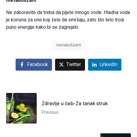
metabolizam
.
Ne zaboravite da treba da pijete mnogo vode. Hladna voda
je korisna za one koji žele da smršaju, zato što telo troši
puno energije kako bi se zagrejalo.
metabolizam
Facebook
Twitter
LinkedIn
Zdravlje u čaši-Za tanak struk
Previous