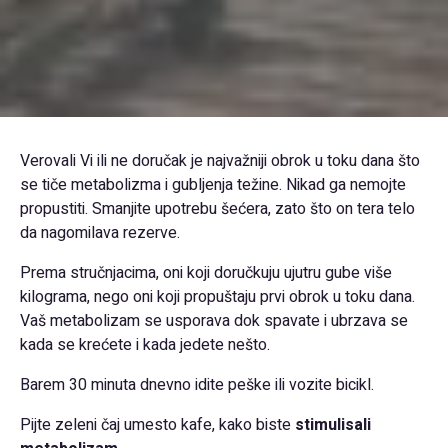
Verovali Vi ili ne doručak je najvažniji obrok u toku dana što
se tiče metabolizma i gubljenja težine. Nikad ga nemojte
propustiti. Smanjite upotrebu šećera, zato što on tera telo
da nagomilava rezerve.
Prema stručnjacima, oni koji doručkuju ujutru gube više
kilograma, nego oni koji propuštaju prvi obrok u toku dana.
Vaš metabolizam se usporava dok spavate i ubrzava se
kada se krećete i kada jedete nešto.
Barem 30 minuta dnevno idite peške ili vozite bicikl.
Pijte zeleni čaj umesto kafe, kako biste
stimulisali