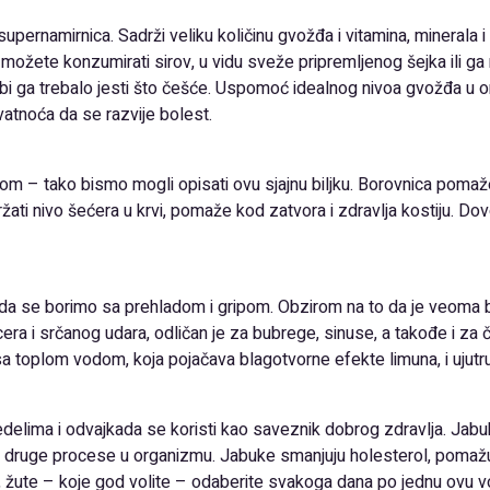
supernamirnica. Sadrži veliku količinu gvožđa i vitamina, minerala 
ć možete konzumirati sirov, u vidu sveže pripremljenog šejka ili ga
i ga trebalo jesti što češće. Uspomoć idealnog nivoa gvožđa u org
rovatnoća da se razvije bolest.
 – tako bismo mogli opisati ovu sjajnu biljku. Borovnica pomaž
 održati nivo šećera u krvi, pomaže kod zatvora i zdravlja kostiju. 
a se borimo sa prehladom i gripom. Obzirom na to da je veoma bo
cera i srčanog udara, odličan je za bubrege, sinuse, a takođe i z
 sa toplom vodom, koja pojačava blagotvorne efekte limuna, i ujut
delima i odvajkada se koristi kao saveznik dobrog zdravlja. Jabuk
e druge procese u organizmu. Jabuke smanjuju holesterol, pomažu 
, žute – koje god volite – odaberite svakoga dana po jednu ovu v