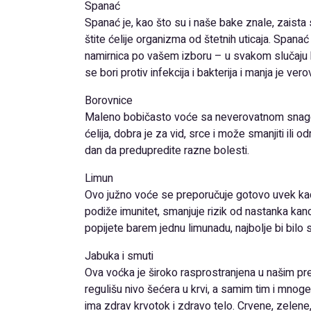
Spanać
Spanać je, kao što su i naše bake znale, zaista 
štite ćelije organizma od štetnih uticaja. Spana
namirnica po vašem izboru – u svakom slučaju b
se bori protiv infekcija i bakterija i manja je ve
Borovnice
Maleno bobičasto voće sa neverovatnom snagom
ćelija, dobra je za vid, srce i može smanjiti ili
dan da predupredite razne bolesti.
Limun
Ovo južno voće se preporučuje gotovo uvek kad
podiže imunitet, smanjuje rizik od nastanka kan
popijete barem jednu limunadu, najbolje bi bilo
Jabuka i smuti
Ova voćka je široko rasprostranjena u našim pre
regulišu nivo šećera u krvi, a samim tim i mnog
ima zdrav krvotok i zdravo telo. Crvene, zelene