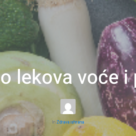
 lekova voće i
In
Zdrava ishrana