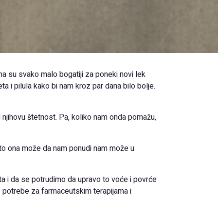
ma su svako malo bogatiji za poneki novi lek
ta i pilula kako bi nam kroz par dana bilo bolje.
 njihovu štetnost. Pa, koliko nam onda pomažu,
no što ona može da nam ponudi nam može u
ata i da se potrudimo da upravo to voće i povrće
ez potrebe za farmaceutskim terapijama i