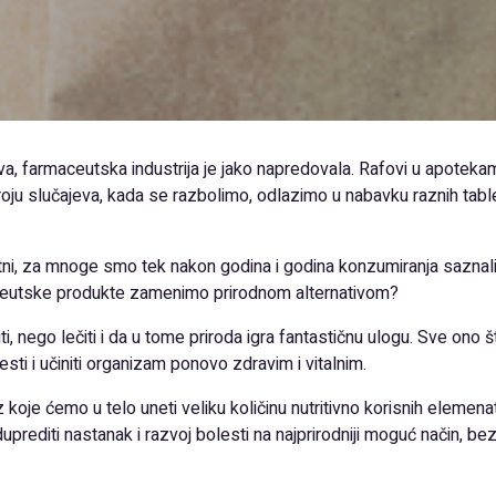
va, farmaceutska industrija je jako napredovala. Rafovi u apoteka
 broju slučajeva, kada se razbolimo, odlazimo u nabavku raznih table
tni, za mnoge smo tek nakon godina i godina konzumiranja saznali
aceutske produkte zamenimo prirodnom alternativom?
ti, nego lečiti i da u tome priroda igra fantastičnu ulogu. Sve o
ti i učiniti organizam ponovo zdravim i vitalnim.
 koje ćemo u telo uneti veliku količinu nutritivno korisnih elemen
rediti nastanak i razvoj bolesti na najprirodniji moguć način, b