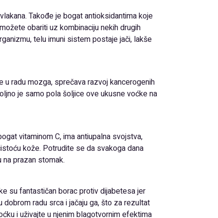
i vlakana. Takođe je bogat antioksidantima koje
 možete obariti uz kombinaciju nekih drugih
anizmu, telu imuni sistem postaje jači, lakše
e u radu mozga, sprečava razvoj kancerogenih
Dovoljno je samo pola šoljice ove ukusne voćke na
gat vitaminom C, ima antiupalna svojstva,
a čistoću kože. Potrudite se da svakoga dana
ru na prazan stomak.
e su fantastičan borac protiv dijabetesa jer
dobrom radu srca i jačaju ga, što za rezultat
oćku i uživajte u njenim blagotvornim efektima