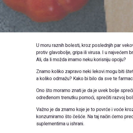
U moru raznih bolesti, kroz poslednjih par veko
protiv glavobolje, gripa ili virusa. I u najvećem
Ali, da li možda imamo neku korisniju opciju?
Znamo koliko zapravo neki lekovi mogu biti šte
a koliko odmažu? Kako bi bilo da sve te farm
Ono što moramo znati je da je uvek bolje spreči
određenom trenutku pomoći, sprečiti razvoj boles
Važno je da znamo koje je to povrće i voće kroz
konzumiramo što češće. Na taj način ćemo predup
suplementima u ishrani.