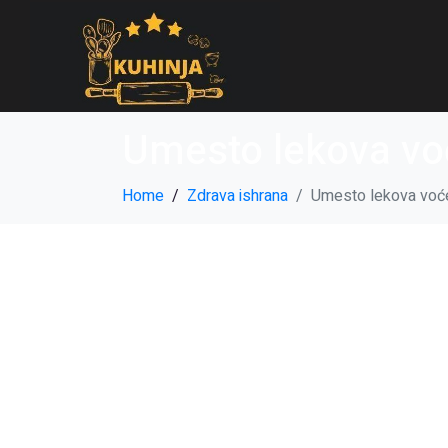
Umesto lekova vo
Home
Zdrava ishrana
Umesto lekova voće