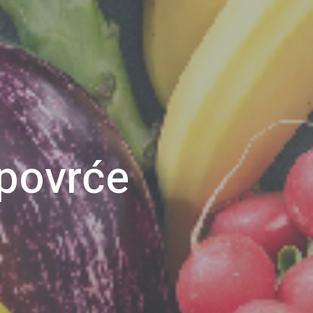
 povrće