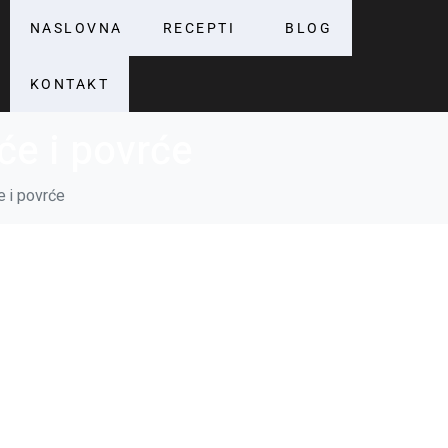
NASLOVNA
RECEPTI
BLOG
KONTAKT
će i povrće
 i povrće