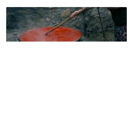
Zašto mi se ajvar ubuđao?