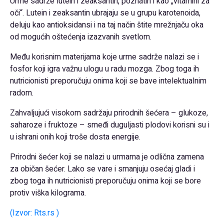
Urme sadrže lutein i zeaksantin, poznatih i kao „vitamini za
oči“. Lutein i zeaksantin ubrajaju se u grupu karotenoida,
deluju kao antioksidansi i na taj način štite mrežnjaču oka
od mogućih oštećenja izazvanih svetlom.
Među korisnim materijama koje urme sadrže nalazi se i
fosfor koji igra važnu ulogu u radu mozga. Zbog toga ih
nutricionisti preporučuju onima koji se bave intelektualnim
radom.
Zahvaljujući visokom sadržaju prirodnih šećera – glukoze,
saharoze i fruktoze – smeđi duguljasti plodovi korisni su i
u ishrani onih koji troše dosta energije.
Prirodni šećer koji se nalazi u urmama je odlična zamena
za običan šećer. Lako se vare i smanjuju osećaj gladi i
zbog toga ih nutricionisti preporučuju onima koji se bore
protiv viška kilograma.
(Izvor: Rts.rs )