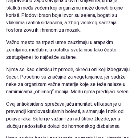
Nepravedno zapostavljena u ovim krajevima, urma je
slatkiš među voćem koji organizmu može doneti brojne
koristi. Plodovi braon boje izvor su selena, bogati su
vlaknima i antioksidansima, a zbog visokog sadržaja
fosfora zovu ih i hranom za mozak.
Važno mesto na trpezi urme zauzimaju u arapskim
zemljama, međutim, u ostatku sveta nisu tako često
zastupljene i to najčešće sušene.
Njima se, kao slatkišu iz prirode, okreću oni koji izbegavaju
šećer. Posebno su značajne za vegetarijance, jer sadrže
neke za organizam važne materije koje se teže nalaze u
namirnicama „običnog“ menija. Među njima prednjači selen.
Ovaj antioksidans sprečava jača imunitet, efikasan je u
prevenciji kardiovaskularnih bolesti, a smanjuje i rizik od
pojave raka. Selen je važan i za rad štitne žlezde, jer u
slučaju nedostatka dolazi do hormonskog disbalansa.