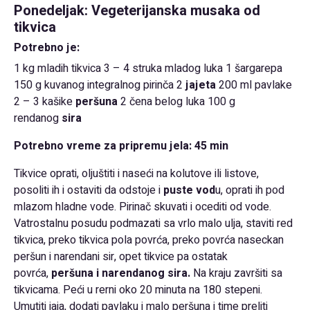
Ponedeljak: Vegeterijanska musaka od
tikvica
Potrebno je:
1 kg mladih tikvica 3 – 4 struka mladog luka 1 šargarepa
150 g kuvanog integralnog pirinča 2
jajeta
200 ml pavlake
2 – 3 kašike
peršuna
2 čena belog luka 100 g
rendanog
sira
Potrebno vreme za pripremu jela: 45 min
Tikvice oprati, oljuštiti i naseći na kolutove ili listove,
posoliti ih i ostaviti da odstoje i
puste vod
u, oprati ih pod
mlazom hladne vode. Pirinač skuvati i ocediti od vode.
Vatrostalnu posudu podmazati sa vrlo malo ulja, staviti red
tikvica, preko tikvica pola povrća, preko povrća naseckan
peršun i narendani sir, opet tikvice pa ostatak
povrća,
peršuna i narendanog sira.
Na kraju završiti sa
tikvicama. Peći u rerni oko 20 minuta na 180 stepeni.
Umutiti jaja, dodati pavlaku i malo peršuna i time preliti