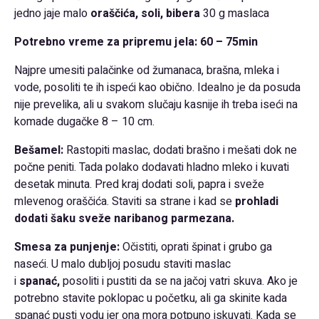
jedno jaje malo
oraščića, soli, bibera
30 g maslaca
Potrebno vreme za pripremu jela: 60 – 75min
Najpre umesiti palačinke od žumanaca, brašna, mleka i
vode, posoliti te ih ispeći kao obično. Idealno je da posuda
nije prevelika, ali u svakom slučaju kasnije ih treba iseći na
komade dugačke 8 – 10 cm.
Bešamel:
Rastopiti maslac, dodati brašno i mešati dok ne
počne peniti. Tada polako dodavati hladno mleko i kuvati
desetak minuta. Pred kraj dodati soli, papra i sveže
mlevenog oraščića. Staviti sa strane i kad se
prohladi
dodati šaku sveže naribanog parmezana.
Smesa za punjenje:
Očistiti, oprati špinat i grubo ga
naseći. U malo dubljoj posudu staviti maslac
i
spanać,
posoliti i pustiti da se na jačoj vatri skuva. Ako je
potrebno stavite poklopac u početku, ali ga skinite kada
spanać pusti vodu jer ona mora potpuno iskuvati. Kada se