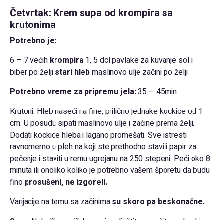
Četvrtak: Krem supa od krompira sa
krutonima
Potrebno je:
6 – 7 većih
krompira
1, 5 dcl pavlake za kuvanje sol i
biber po želji
stari hleb
maslinovo ulje začini po želji
Potrebno vreme za pripremu jela:
35 – 45min
Krutoni: Hleb naseći na fine, prilično jednake kockice od 1
cm. U posudu sipati maslinovo ulje i začine prema želji.
Dodati kockice hleba i lagano promešati. Sve istresti
ravnomerno u pleh na koji ste prethodno stavili papir za
pečenje i staviti u rernu ugrejanu na 250 stepeni. Peći oko 8
minuta ili onoliko koliko je potrebno vašem šporetu da budu
fino
prosušeni, ne izgoreli.
Varijacije na temu sa začinima
su skoro pa beskonačne.