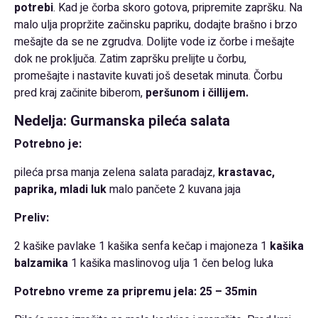
potrebi
. Kad je čorba skoro gotova, pripremite zapršku. Na
malo ulja propržite začinsku papriku, dodajte brašno i brzo
mešajte da se ne zgrudva. Dolijte vode iz čorbe i mešajte
dok ne proključa. Zatim zapršku prelijte u čorbu,
promešajte i nastavite kuvati još desetak minuta. Čorbu
pred kraj začinite biberom,
peršunom i čillijem.
Nedelja: Gurmanska pileća salata
Potrebno je:
pileća prsa manja zelena salata paradajz,
krastavac,
paprika, mladi luk
malo pančete 2 kuvana jaja
Preliv:
2 kašike pavlake 1 kašika senfa kečap i majoneza 1
kašika
balzamika
1 kašika maslinovog ulja 1 čen belog luka
Potrebno vreme za pripremu jela: 25 – 35min