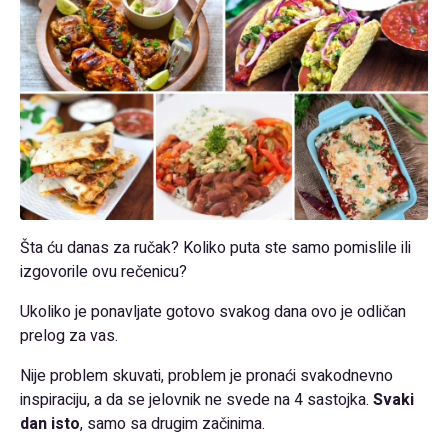
Šta ću danas za ručak? Koliko puta ste samo pomislile ili
izgovorile ovu rečenicu?
Ukoliko je ponavljate gotovo svakog dana ovo je odličan
prelog za vas.
Nije problem skuvati, problem je pronaći svakodnevno
inspiraciju, a da se jelovnik ne svede na 4 sastojka.
Svaki
dan isto
, samo sa drugim začinima.