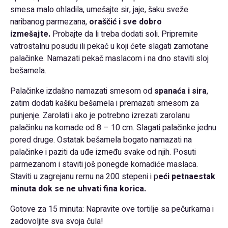
smesa malo ohladila, umešajte sir, jaje, šaku sveže
naribanog parmezana,
oraščić i sve dobro
izmešajte.
Probajte da li treba dodati soli. Pripremite
vatrostalnu posudu ili pekač u koji ćete slagati zamotane
palačinke. Namazati pekač maslacom i na dno staviti sloj
bešamela.
Palačinke izdašno namazati smesom od
spanaća i sira
,
zatim dodati kašiku bešamela i premazati smesom za
punjenje. Zarolati i ako je potrebno izrezati zarolanu
palačinku na komade od 8 – 10 cm. Slagati palačinke jednu
pored druge. Ostatak bešamela bogato namazati na
palačinke i paziti da uđe između svake od njih. Posuti
parmezanom i staviti još ponegde komadiće maslaca.
Staviti u zagrejanu rernu na 200 stepeni i p
eći petnaestak
minuta dok se ne uhvati fina korica.
Gotove za 15 minuta: Napravite ove tortilje sa pečurkama i
zadovoljite sva svoja čula!