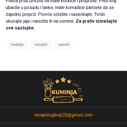
Pileća prsa izrežite na male kockice i propržite. Pred kraj
ubacite u posudu i tanke, male komadiće pančete da se
zajedno proprži. Povrće očistite i naseckajte. Tvrdo
skuvajte jaja i narežite ih na osmine.
Za preliv izmešajte
sve sastojke.
nedelja
recepti
saveti
receptinajbolji20@gmail.com