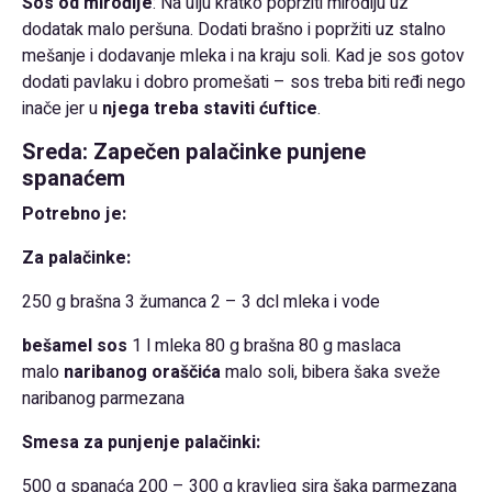
Sos od mirođije
: Na ulju kratko popržiti mirođiju uz
dodatak malo peršuna. Dodati brašno i popržiti uz stalno
mešanje i dodavanje mleka i na kraju soli. Kad je sos gotov
dodati pavlaku i dobro promešati – sos treba biti ređi nego
inače jer u
njega treba staviti ćuftice
.
Sreda: Zapečen palačinke punjene
spanaćem
Potrebno je:
Za palačinke:
250 g brašna 3 žumanca 2 – 3 dcl mleka i vode
bešamel sos
1 l mleka 80 g brašna 80 g maslaca
malo
naribanog oraščića
malo soli, bibera šaka sveže
naribanog parmezana
Smesa za punjenje palačinki:
500 g spanaća 200 – 300 g kravljeg sira šaka parmezana