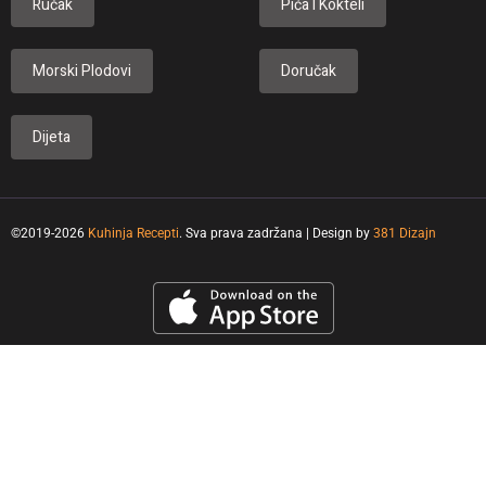
Ručak
Pića I Kokteli
Morski Plodovi
Doručak
Dijeta
©2019-2026
Kuhinja Recepti
. Sva prava zadržana | Design by
381 Dizajn