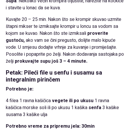
Supa
: Nekoliko većih krompira oljuštite, narežite na kockice
i stavite u lonac da se kuva.
Kuvajte 20 – 25 min. Nakon što se krompir skuvao uzmite
štapni mikser te izmiksajte krompir u loncu sa vodom sa
kojom se kuvao. Nakon što ste izmiksali
proverite
gustoću,
ako vam se čini pregusto, dolijte malo kipuće
vode. U smjesu dodajte vrhnje za kuvanje i promiješajte.
Posolite i popaprite po želji. Nakon dodavanja sastojaka po
želji
prokuvajte supu još 3 – 4 minute.
Petak: Pileći file u senfu i susamu sa
integralnim pirinčem
Potrebno je:
4 filea 1 ravna kašičica
vegete ili po ukusu
1 ravna
kašičica morske soli ili po ukusu 1 kašika
senfa
3 kašike
susama 3 kašike ulja
Potrebno vreme za pripremu jela: 30min