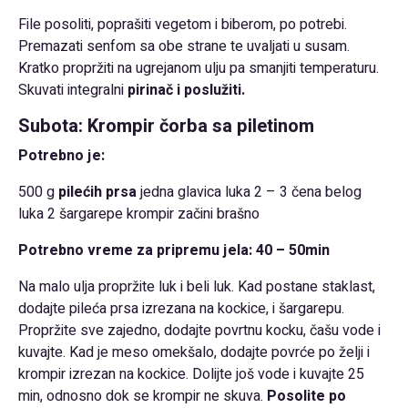
File posoliti, poprašiti vegetom i biberom, po potrebi.
Premazati senfom sa obe strane te uvaljati u susam.
Kratko propržiti na ugrejanom ulju pa smanjiti temperaturu.
Skuvati integralni
pirinač i poslužiti.
Subota: Krompir čorba sa piletinom
Potrebno je:
500 g
pilećih prsa
jedna glavica luka 2 – 3 čena belog
luka 2 šargarepe krompir začini brašno
Potrebno vreme za pripremu jela: 40 – 50min
Na malo ulja propržite luk i beli luk. Kad postane staklast,
dodajte pileća prsa izrezana na kockice, i šargarepu.
Propržite sve zajedno, dodajte povrtnu kocku, čašu vode i
kuvajte. Kad je meso omekšalo, dodajte povrće po želji i
krompir izrezan na kockice. Dolijte još vode i kuvajte 25
min, odnosno dok se krompir ne skuva.
Posolite po