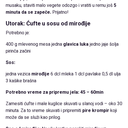
musaku, staviti malo vegete odozgo i vratiti u rernu još
5
minuta da se zapeče.
Prijatno!
Utorak: Ćufte u sosu od mirođije
Potrebno je:
400 g mlevenog mesa jedna
glavica luka
jedno jaje šolja
pirinča začini
Sos:
jedna vezica
mirođije
6 dcl mleka 1 dcl pavlake 0,5 dl ulja
3 kašike brašna
Potrebno vreme za pripremu jela: 45 – 60min
Zamesiti ćufte i male kuglice skuvati u slanoj vodi – oko 30
minuta. Za to vreme skuvati i pripremiti
pire krompir
koji
može da se služi kao prilog.