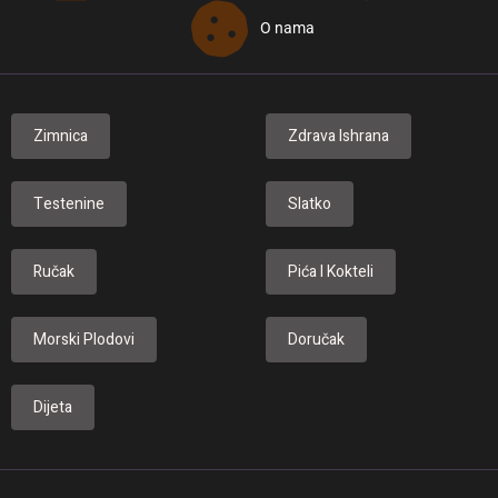
O nama
Zimnica
Zdrava Ishrana
Testenine
Slatko
Ručak
Pića I Kokteli
Morski Plodovi
Doručak
Dijeta