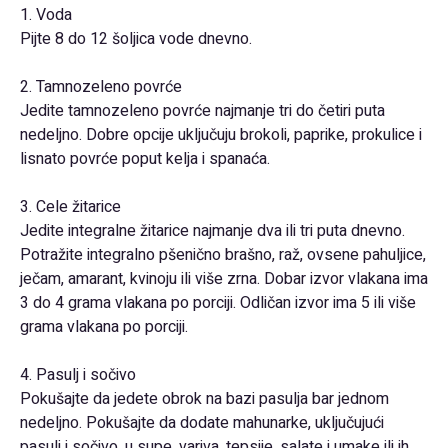
1. Voda
Pijte 8 do 12 šoljica vode dnevno.
2. Tamnozeleno povrće
Jedite tamnozeleno povrće najmanje tri do četiri puta
nedeljno. Dobre opcije uključuju brokoli, paprike, prokulice i
lisnato povrće poput kelja i spanaća.
3. Cele žitarice
Jedite integralne žitarice najmanje dva ili tri puta dnevno.
Potražite integralno pšenično brašno, raž, ovsene pahuljice,
ječam, amarant, kvinoju ili više zrna. Dobar izvor vlakana ima
3 do 4 grama vlakana po porciji. Odličan izvor ima 5 ili više
grama vlakana po porciji.
4. Pasulj i sočivo
Pokušajte da jedete obrok na bazi pasulja bar jednom
nedeljno. Pokušajte da dodate mahunarke, uključujući
pasulj i sočivo, u supe, variva, tepsije, salate i umake ili ih