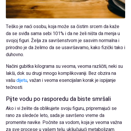
Teško je naći osobu, koja može sa čistim srcem da kaže
da se sviđa sama sebi 101% i da ne želi ništa da menja u
svojoj figuri. Želja za savršenstvom je sasvim normalna i
prirodno je da želimo da se usavršavamo, kako fizički tako i
duhovno.
Načini gubitka kilograma su veoma, veoma različiti, neki su
lakši, dok su drugi mnogo komplikovaniji. Bez obzira na
vašu
dijetu
, važan i veoma esencijalan korak je ispijanje
tečnosti.
Pijte vodu po rasporedu da biste smršali
Ako i vi želite da oblikujete svoju figuru, pripremajući se
rano za sledeće leto, sada je savršeno vreme da
promenite navike. Počnite sa vodom, koja je veoma važna
za sve procese u vašem telu, uključujući metabolizam.