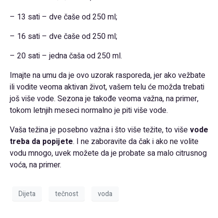
– 13 sati – dve čaše od 250 ml;
– 16 sati – dve čaše od 250 ml;
– 20 sati – jedna čaša od 250 ml.
Imajte na umu da je ovo uzorak rasporeda, jer ako vežbate
ili vodite veoma aktivan život, vašem telu će možda trebati
još više vode. Sezona je takođe veoma važna, na primer,
tokom letnjih meseci normalno je piti više vode.
Vaša težina je posebno važna i što više težite, to više
vode
treba da popijete
. I ne zaboravite da čak i ako ne volite
vodu mnogo, uvek možete da je probate sa malo citrusnog
voća, na primer.
Dijeta
tečnost
voda