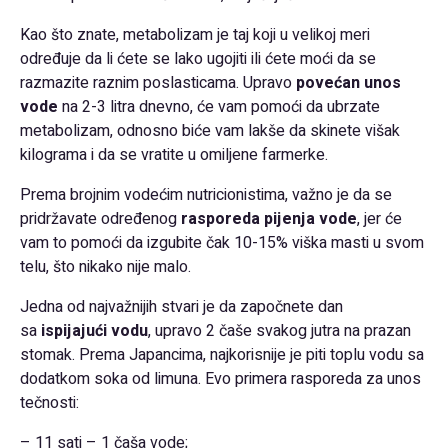
Kao što znate, metabolizam je taj koji u velikoj meri
određuje da li ćete se lako ugojiti ili ćete moći da se
razmazite raznim poslasticama. Upravo
povećan unos
vode
na 2-3 litra dnevno, će vam pomoći da ubrzate
metabolizam, odnosno biće vam lakše da skinete višak
kilograma i da se vratite u omiljene farmerke.
Prema brojnim vodećim nutricionistima, važno je da se
pridržavate određenog
rasporeda pijenja vode
, jer će
vam to pomoći da izgubite čak 10-15% viška masti u svom
telu, što nikako nije malo.
Jedna od najvažnijih stvari je da započnete dan
sa
ispijajući vodu
, upravo 2 čaše svakog jutra na prazan
stomak. Prema Japancima, najkorisnije je piti toplu vodu sa
dodatkom soka od limuna. Evo primera rasporeda za unos
tečnosti:
– 11 sati – 1 čaša vode;