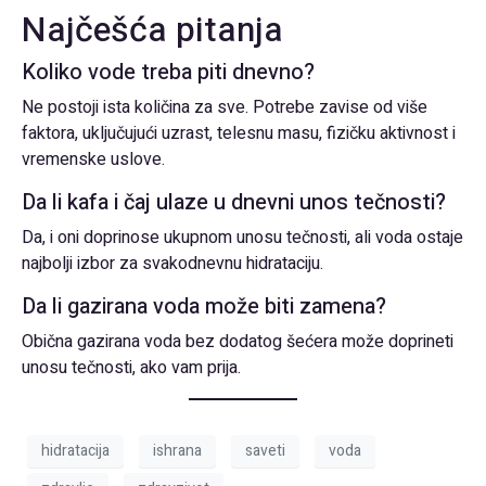
Najčešća pitanja
Koliko vode treba piti dnevno?
Ne postoji ista količina za sve. Potrebe zavise od više
faktora, uključujući uzrast, telesnu masu, fizičku aktivnost i
vremenske uslove.
Da li kafa i čaj ulaze u dnevni unos tečnosti?
Da, i oni doprinose ukupnom unosu tečnosti, ali voda ostaje
najbolji izbor za svakodnevnu hidrataciju.
Da li gazirana voda može biti zamena?
Obična gazirana voda bez dodatog šećera može doprineti
unosu tečnosti, ako vam prija.
hidratacija
ishrana
saveti
voda