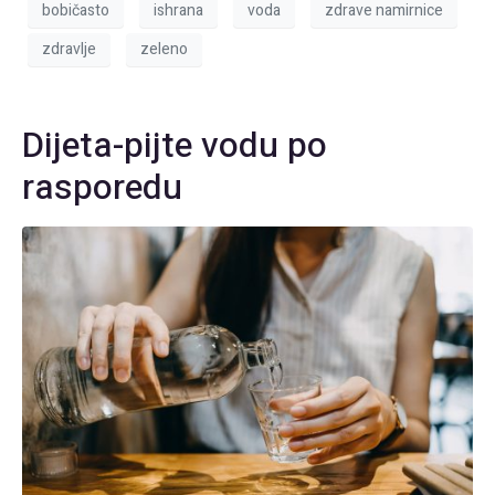
bobičasto
ishrana
voda
zdrave namirnice
zdravlje
zeleno
Dijeta-pijte vodu po
rasporedu