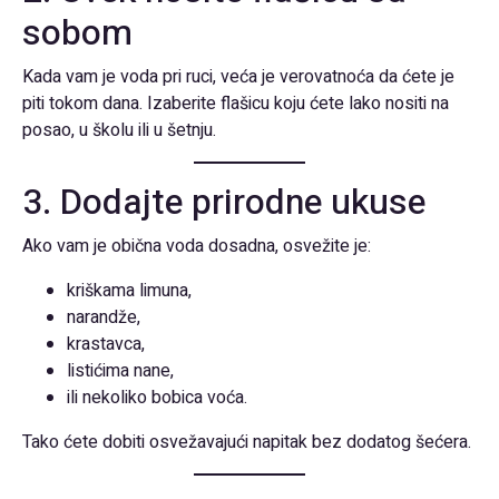
sobom
Kada vam je voda pri ruci, veća je verovatnoća da ćete je
piti tokom dana. Izaberite flašicu koju ćete lako nositi na
posao, u školu ili u šetnju.
3. Dodajte prirodne ukuse
Ako vam je obična voda dosadna, osvežite je:
kriškama limuna,
narandže,
krastavca,
listićima nane,
ili nekoliko bobica voća.
Tako ćete dobiti osvežavajući napitak bez dodatog šećera.