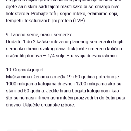
dijete sa niskim sadržajem masti kako bi se smanjio nivo
holesterola. Probajte tofu, sojino mleko, edamame soja,
tempeh i teksturirani biljni protein (TVP).
9. Laneno seme, orasi i semenke
Dodajte 1 do 2 kašike mlevenog lanenog semena ili drugih
semenki u hranu svakog dana ili uključite umerenu količinu
orašastih plodova – 1/4 šolje – u svoju dnevnu ishranu.
10. Organski jogurt
Muškarcima i ženama između 19 i 50 godina potrebno je
1000 miligrama kalcijuma dnevno i 1200 miligrama ako su
stariji od 50 godina. Jedite hranu bogatu kalcijumom, kao
što su nemasni ili nemasni mlečni proizvodi tri do četiri puta
dnevno. Uključite organske izbore.