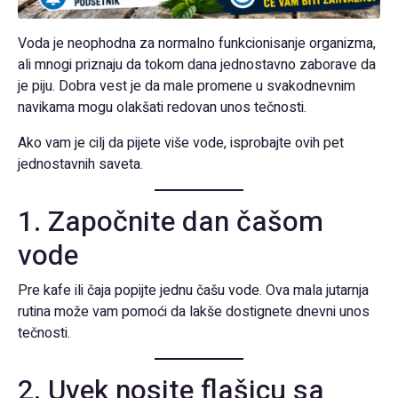
Voda je neophodna za normalno funkcionisanje organizma,
ali mnogi priznaju da tokom dana jednostavno zaborave da
je piju. Dobra vest je da male promene u svakodnevnim
navikama mogu olakšati redovan unos tečnosti.
Ako vam je cilj da pijete više vode, isprobajte ovih pet
jednostavnih saveta.
1. Započnite dan čašom
vode
Pre kafe ili čaja popijte jednu čašu vode. Ova mala jutarnja
rutina može vam pomoći da lakše dostignete dnevni unos
tečnosti.
2. Uvek nosite flašicu sa