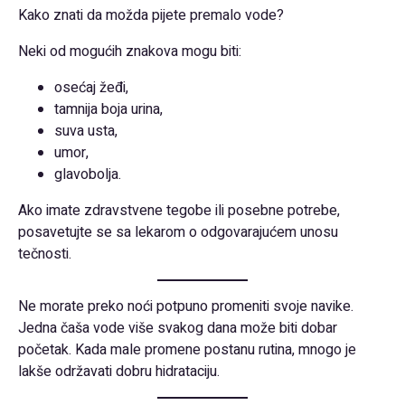
Kako znati da možda pijete premalo vode?
Neki od mogućih znakova mogu biti:
osećaj žeđi,
tamnija boja urina,
suva usta,
umor,
glavobolja.
Ako imate zdravstvene tegobe ili posebne potrebe,
posavetujte se sa lekarom o odgovarajućem unosu
tečnosti.
Ne morate preko noći potpuno promeniti svoje navike.
Jedna čaša vode više svakog dana može biti dobar
početak. Kada male promene postanu rutina, mnogo je
lakše održavati dobru hidrataciju.