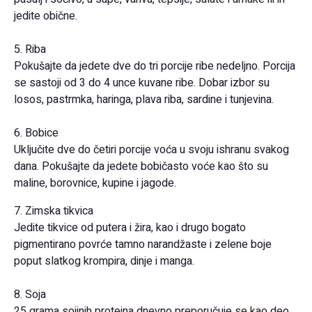
jedite obične.
5. Riba
Pokušajte da jedete dve do tri porcije ribe nedeljno. Porcija
se sastoji od 3 do 4 unce kuvane ribe. Dobar izbor su
losos, pastrmka, haringa, plava riba, sardine i tunjevina.
6. Bobice
Uključite dve do četiri porcije voća u svoju ishranu svakog
dana. Pokušajte da jedete bobičasto voće kao što su
maline, borovnice, kupine i jagode.
7. Zimska tikvica
Jedite tikvice od putera i žira, kao i drugo bogato
pigmentirano povrće tamno narandžaste i zelene boje
poput slatkog krompira, dinje i manga.
8. Soja
25 grama sojinih proteina dnevno preporučuje se kao deo